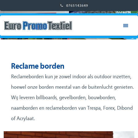
0765143649
RETAIL & WINKELINRICHTING
CITY & EVENT DRESSING
DECOR & INTERIEUR
Reclame borden
BEURS & STANDBOUW
Reclameborden kun je zowel indoor als outdoor inzetten,
hoewel onze borden meestal van de buitenlucht genieten.
HOME
Wij leveren billboards, gevelborden, bouwborden,
naamborden en reclameborden van Trespa, Forex, Dibond
OVER ONS
of Acrylaat.
ONZE PRODUCTEN