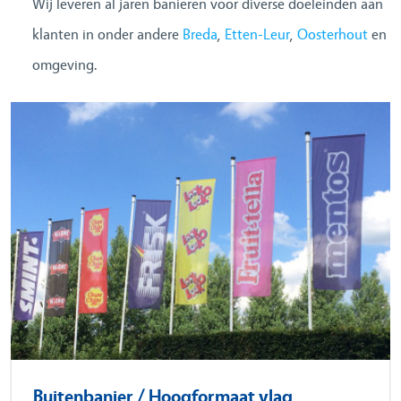
Wij leveren al jaren banieren voor diverse doeleinden aan
PROJECTEN
klanten in onder andere
Breda
,
Etten-Leur
,
Oosterhout
en
omgeving.
REFERENTIES
NIEUWS
CONTACT
Buitenbanier / Hoogformaat vlag