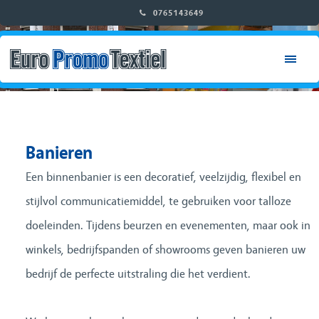
0765143649
RETAIL & WINKELINRICHTING
CITY & EVENT DRESSING
DECOR & INTERIEUR
Banieren
BEURS & STANDBOUW
Een binnenbanier is een decoratief, veelzijdig, flexibel en
stijlvol communicatiemiddel, te gebruiken voor talloze
HOME
doeleinden. Tijdens beurzen en evenementen, maar ook in
winkels, bedrijfspanden of showrooms geven banieren uw
OVER ONS
bedrijf de perfecte uitstraling die het verdient.
ONZE PRODUCTEN