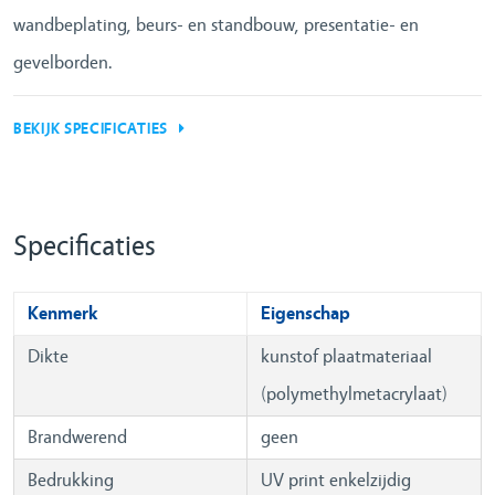
wandbeplating, beurs- en standbouw, presentatie- en
PROJECTEN
gevelborden.
REFERENTIES
BEKIJK SPECIFICATIES
NIEUWS
Specificaties
CONTACT
Kenmerk
Eigenschap
Dikte
kunstof plaatmateriaal
(polymethylmetacrylaat)
Brandwerend
geen
Bedrukking
UV print enkelzijdig