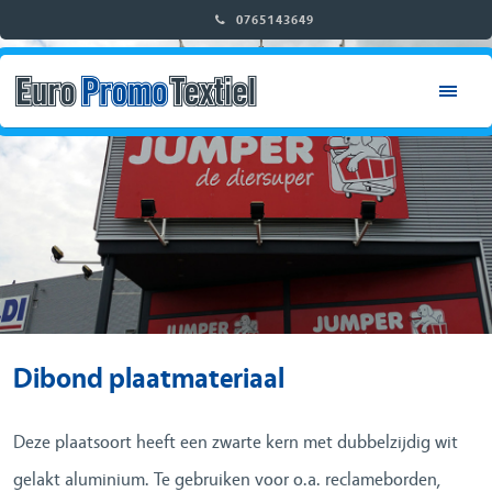
0765143649
RETAIL & WINKELINRICHTING
CITY & EVENT DRESSING
DECOR & INTERIEUR
BEURS & STANDBOUW
HOME
Dibond plaatmateriaal
OVER ONS
Deze plaatsoort heeft een zwarte kern met dubbelzijdig wit
ONZE PRODUCTEN
gelakt aluminium. Te gebruiken voor o.a. reclameborden,